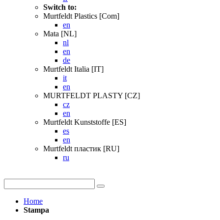
Switch to:
Murtfeldt Plastics [Com]
en
Mata [NL]
nl
en
de
Murtfeldt Italia [IT]
it
en
MURTFELDT PLASTY [CZ]
cz
en
Murtfeldt Kunststoffe [ES]
es
en
Murtfeldt пластик [RU]
ru
Home
Stampa