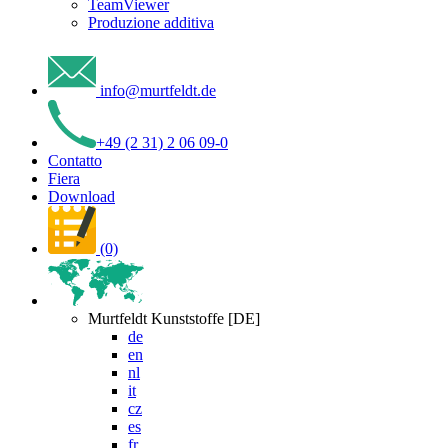
TeamViewer
Produzione additiva
info
@
murtfeldt
.
de
+49 (2 31) 2 06 09-0
Contatto
Fiera
Download
(0)
Murtfeldt Kunststoffe [DE]
de
en
nl
it
cz
es
fr