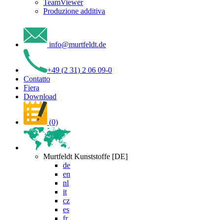
TeamViewer
Produzione additiva
info
@
murtfeldt
.
de
+49 (2 31) 2 06 09-0
Contatto
Fiera
Download
(0)
Murtfeldt Kunststoffe [DE]
de
en
nl
it
cz
es
fr