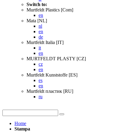
Switch to:
Murtfeldt Plastics [Com]
en
Mata [NL]
nl
en
de
Murtfeldt Italia [IT]
it
en
MURTFELDT PLASTY [CZ]
cz
en
Murtfeldt Kunststoffe [ES]
es
en
Murtfeldt пластик [RU]
ru
Home
Stampa