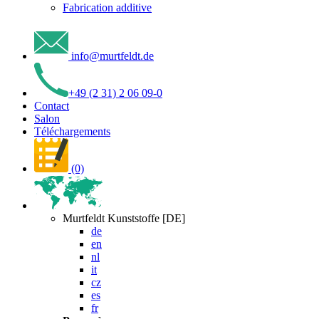
Fabrication additive
info
@
murtfeldt
.
de
+49 (2 31) 2 06 09-0
Contact
Salon
Téléchargements
(0)
Murtfeldt Kunststoffe [DE]
de
en
nl
it
cz
es
fr