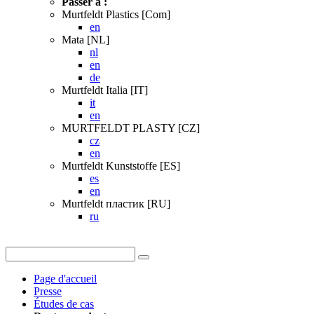
Passer à :
Murtfeldt Plastics [Com]
en
Mata [NL]
nl
en
de
Murtfeldt Italia [IT]
it
en
MURTFELDT PLASTY [CZ]
cz
en
Murtfeldt Kunststoffe [ES]
es
en
Murtfeldt пластик [RU]
ru
Page d'accueil
Presse
Études de cas