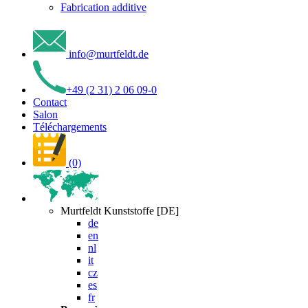
Fabrication additive
info
@
murtfeldt
.
de
+49 (2 31) 2 06 09-0
Contact
Salon
Téléchargements
(0)
Murtfeldt Kunststoffe [DE]
de
en
nl
it
cz
es
fr