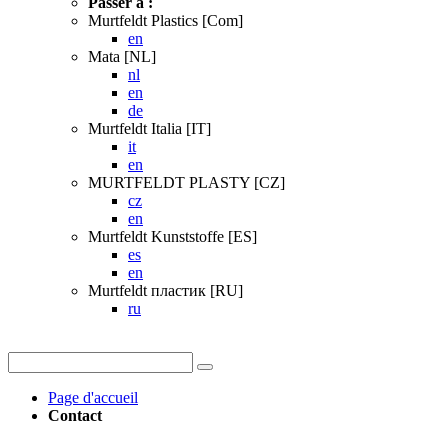
Passer à :
Murtfeldt Plastics [Com]
en
Mata [NL]
nl
en
de
Murtfeldt Italia [IT]
it
en
MURTFELDT PLASTY [CZ]
cz
en
Murtfeldt Kunststoffe [ES]
es
en
Murtfeldt пластик [RU]
ru
Page d'accueil
Contact