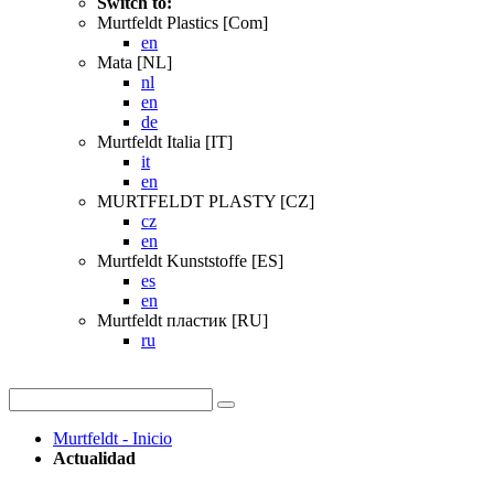
Switch to:
Murtfeldt Plastics [Com]
en
Mata [NL]
nl
en
de
Murtfeldt Italia [IT]
it
en
MURTFELDT PLASTY [CZ]
cz
en
Murtfeldt Kunststoffe [ES]
es
en
Murtfeldt пластик [RU]
ru
Murtfeldt - Inicio
Actualidad